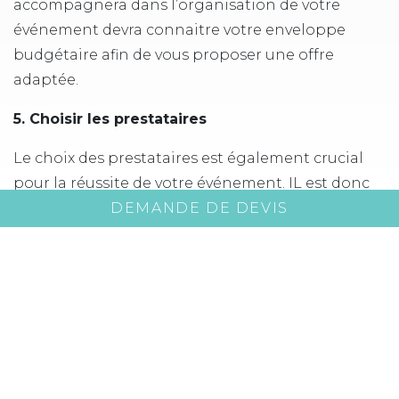
accompagnera dans l’organisation de votre
événement devra connaitre votre enveloppe
budgétaire afin de vous proposer une offre
adaptée.
5. Choisir les prestataires
Le choix des prestataires est également crucial
pour la réussite de votre événement. IL est donc
important de s’adresser à une agence
DEMANDE DE DEVIS
événementielle présentant de solides références.
Que ce soit l’hôtel, les activités, le traiteur, le
photographe, le DJ ou tout autre prestataire,
l’agence qui organisera votre événement saura
vous garantir de choisir des professionnels
compétents et expérimentés.
6. Créer un plan de communication efficace