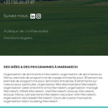
+33 1 55 20 07 67
Suivez-nous :
Politique de confidentialité
Mentions légales
DES IDÉES & DES PROGRAMMES À MARRAKECH
Organisation de séminaires à Marrakech
,
organisation de séminaires au
Maroc
,
exemple de programme de voyage entreprise pour 30 personnes
,
exemple de programme pour séminaire entreprise
,
Événements sur
mesure pour particulier
,
organisation fête d’anniversaire Marrakech
,
organisation week-end entre amis Marrakech
,
organisation mariage
Marrakech
,
Hôtels Marrakech
,
riad Marrakech
,
bivouac Marrakech
,
bivouac Maroc
,
campements Marrakech
,
excursion 4X4 Marrakech
,
organisation olympiade Marrakech
,
Cours de cuisine marocaine
,
organisation team building Marrakech
.