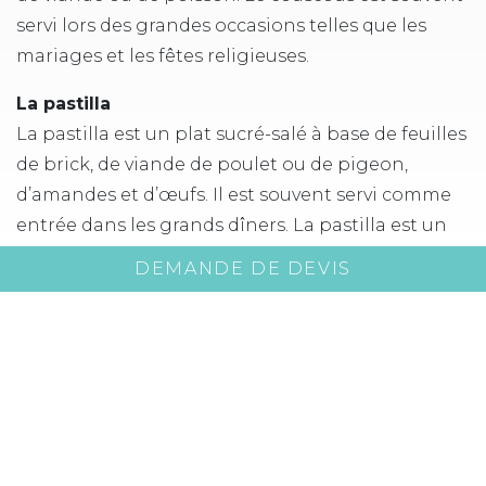
servi lors des grandes occasions telles que les
mariages et les fêtes religieuses.
La pastilla
La pastilla est un plat sucré-salé à base de feuilles
de brick, de viande de poulet ou de pigeon,
d’amandes et d’œufs. Il est souvent servi comme
entrée dans les grands dîners. La pastilla est un
plat délicat et raffiné qui a une saveur unique.
DEMANDE DE DEVIS
Les soupes
Les soupes sont très populaires dans la cuisine
marocaine. La harira est une soupe épaisse à
base de tomates, de lentilles et de viande. Elle est
souvent servie pendant le mois sacré du
Ramadan. La soupe aux pois chiches est une
autre soupe populaire et délicieuse.