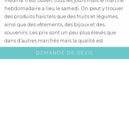
médina. Il est ouvert tous les jours mais le marché
hebdomadaire a lieu le samedi. On peut y trouver
des produits frais tels que des fruits et légumes,
ainsi que des vêtements, des bijoux et des
souvenirs. Les prix sont un peu plus élevés que
dans d’autres marchés mais la qualité est
également meilleure.
DEMANDE DE DEVIS
Partie 5 : Le marché de Bab El Khemis
Le marché de Bab El Khemis est situé dans le
quartier du même nom, à l’est de la médina. Il est
ouvert tous les jours mais le marché
hebdomadaire a lieu le jeudi. On peut y trouver
une grande variété de produits frais tels que des
fruits et légumes, de la viande et du poisson, ainsi
que des vêtements, des chaussures et des articles