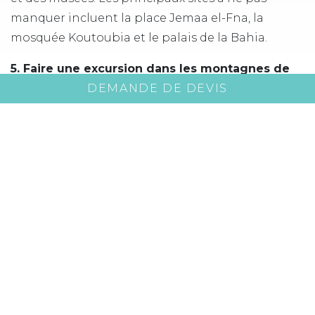
manquer incluent la place Jemaa el-Fna, la
mosquée Koutoubia et le palais de la Bahia.
5. Faire une excursion dans les montagnes de
l’Atlas
DEMANDE DE DEVIS
Les montagnes de l’Atlas offrent un paysage
spectaculaire avec des sommets enneigés, des
vallées verdoyantes et des villages traditionnels
berbères. Vous pourrez faire une excursion à la
journée pour découvrir les villages berbères et les
cascades, ou bien partir pour une randonnée
plus longue pour explorer les sommets.
6. Explorer les gorges du Dadès
Les gorges du Dadès sont un site naturel