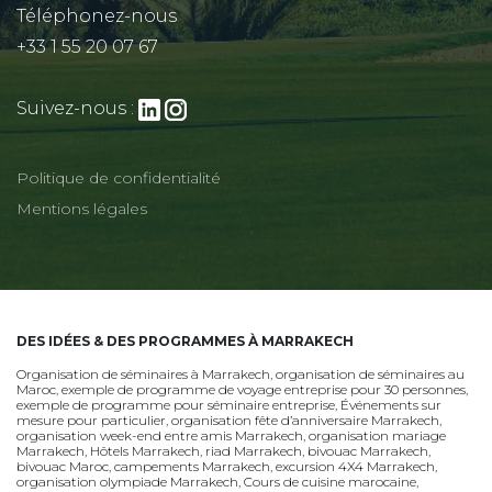
Téléphonez-nous
+33 1 55 20 07 67
Suivez-nous :
Politique de confidentialité
Mentions légales
DES IDÉES & DES PROGRAMMES À MARRAKECH
Organisation de séminaires à Marrakech
,
organisation de séminaires au
Maroc
,
exemple de programme de voyage entreprise pour 30 personnes
,
exemple de programme pour séminaire entreprise
,
Événements sur
mesure pour particulier
,
organisation fête d’anniversaire Marrakech
,
organisation week-end entre amis Marrakech
,
organisation mariage
Marrakech
,
Hôtels Marrakech
,
riad Marrakech
,
bivouac Marrakech
,
bivouac Maroc
,
campements Marrakech
,
excursion 4X4 Marrakech
,
organisation olympiade Marrakech
,
Cours de cuisine marocaine
,